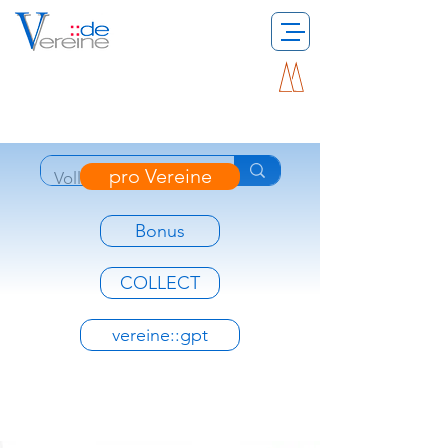
pro Vereine
Bonus
COLLECT
vereine::gpt