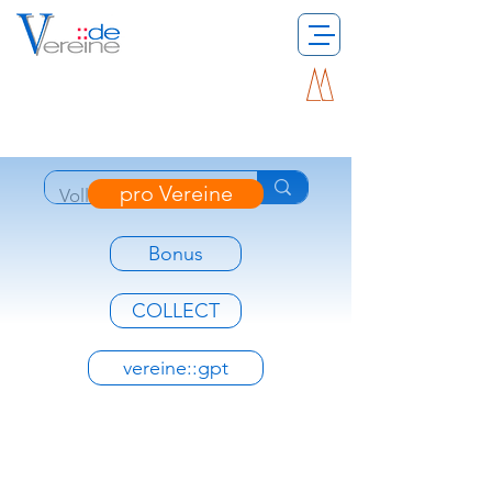
pro Vereine
Bonus
COLLECT
vereine::gpt