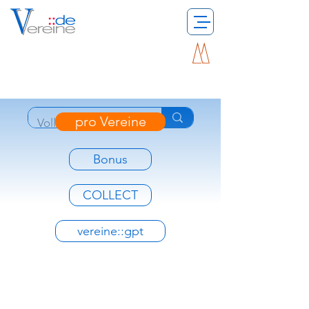
pro Vereine
Bonus
COLLECT
vereine::gpt