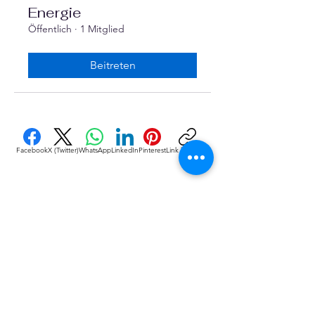
Energie
Öffentlich
·
1 Mitglied
Beitreten
Facebook
X (Twitter)
WhatsApp
LinkedIn
Pinterest
Link kopieren
VEREINE
::
de
Eine Initiative des bundesver-bandes deutscher 
vereine & Verbände e. V. (bdvv) in Verbindung mit 
RIS Web- & Software-Development GmbH & Co. 
KG an gleicher Adresse in Regensburg.