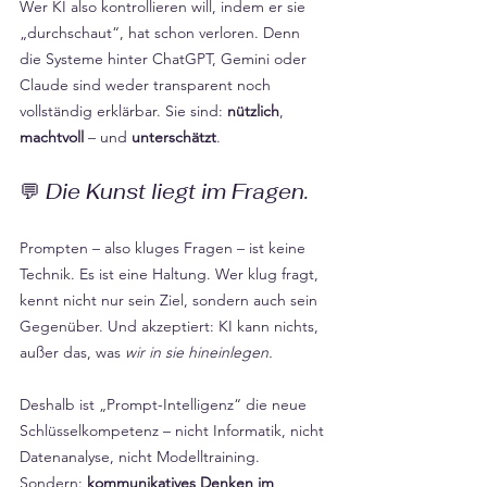
Wer KI also kontrollieren will, indem er sie 
„durchschaut“, hat schon verloren. Denn 
die Systeme hinter ChatGPT, Gemini oder 
Claude sind weder transparent noch 
vollständig erklärbar. Sie sind: 
nützlich
, 
machtvoll
 – und 
unterschätzt
.
💬 
Die Kunst liegt im Fragen.
Prompten – also kluges Fragen – ist keine 
Technik. Es ist eine Haltung. Wer klug fragt, 
kennt nicht nur sein Ziel, sondern auch sein 
Gegenüber. Und akzeptiert: KI kann nichts, 
außer das, was 
wir in sie hineinlegen.
Deshalb ist „Prompt-Intelligenz“ die neue 
Schlüsselkompetenz – nicht Informatik, nicht 
Datenanalyse, nicht Modelltraining. 
Sondern: 
kommunikatives Denken im 