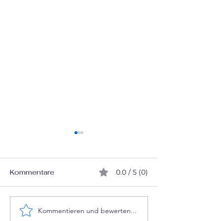
Kommentare
0.0 / 5 (0)
Denkt KI wirklich?
Kommentieren und bewerten...
Deutungshohei