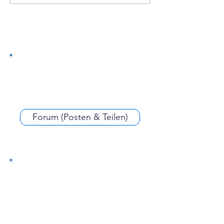
::notation
Forum (Posten & Teilen)