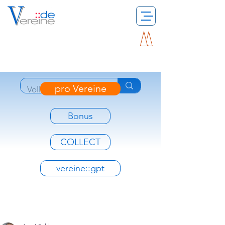
pro Vereine
Bonus
COLLECT
vereine::gpt