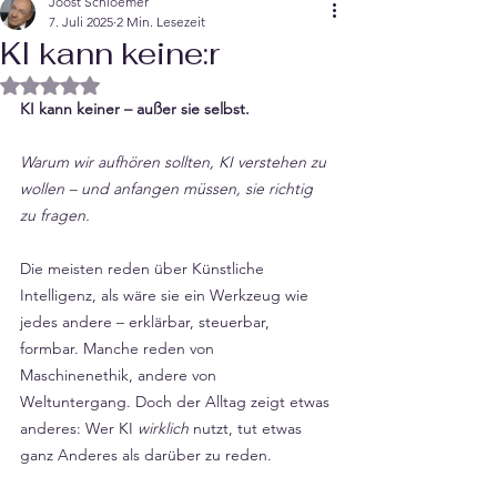
Joost Schloemer
7. Juli 2025
2 Min. Lesezeit
KI kann keine:r
Mit NaN von 5 Sternen bewertet.
KI kann keiner – außer sie selbst.
Warum wir aufhören sollten, KI verstehen zu 
wollen – und anfangen müssen, sie richtig 
zu fragen.
Die meisten reden über Künstliche 
Intelligenz, als wäre sie ein Werkzeug wie 
jedes andere – erklärbar, steuerbar, 
formbar. Manche reden von 
Maschinenethik, andere von 
Weltuntergang. Doch der Alltag zeigt etwas 
anderes: Wer KI 
wirklich
 nutzt, tut etwas 
ganz Anderes als darüber zu reden.