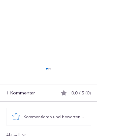
1 Kommentar
0.0 / 5 (0)
Denkt KI wirklich?
Kommentieren und bewerten...
Deutungshohei
::notation
Aktuell