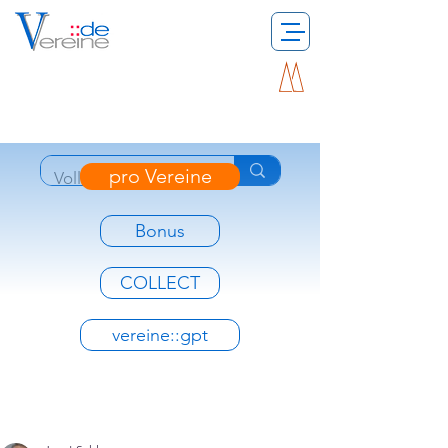
pro Vereine
Bonus
COLLECT
vereine::gpt