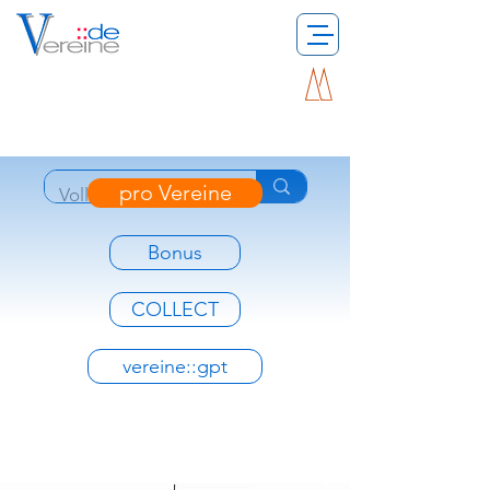
pro Vereine
Bonus
COLLECT
vereine::gpt