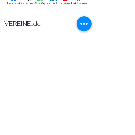
Facebook
X (Twitter)
WhatsApp
LinkedIn
Pinterest
Link kopieren
VEREINE
::
de
Eine Initiative des bundesver-bandes deutscher 
vereine & Verbände e. V. (bdvv) in Verbindung mit 
RIS Web- & Software-Development GmbH & Co. 
KG an gleicher Adresse in Regensburg.
DSGVO
Die europäische Kommission hat mit der 
Datenschutzgrund-verordnung (DSGVO) eine 
Vorlage geliefert, selbst darüber zu bestimmen, 
was mit den eigenen Daten passiert, verbunden 
mit dem Recht auf freie Meinungs-äußerung und 
Informations-freiheit.
COMMUNITY