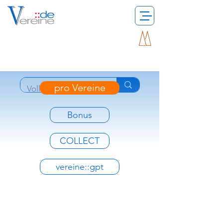
pro Vereine
Bonus
COLLECT
vereine::gpt