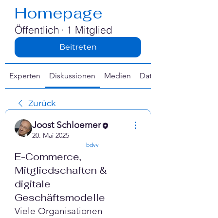
Γ
Homepage
Öffentlich
·
1 Mitglied
Beitreten
Experten
Diskussionen
Medien
Dateien
Zurück
Joost Schloemer
20. Mai 2025
confirmed
bdvv
E-Commerce,
Mitgliedschaften &
digitale
Geschäftsmodelle
Viele Organisationen 