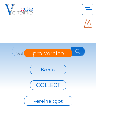
pro Vereine
Bonus
COLLECT
vereine::gpt