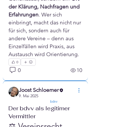
der Klärung, Nachfragen und 
Erfahrungen
. Wer sich 
einbringt, macht das nicht nur 
für sich, sondern auch für 
andere Vereine – denn aus 
Einzelfällen wird Praxis, aus 
Austausch wird Orientierung.
0
0
10
Info
Herzlich willkommen in der
Joost Schloemer
Expertengruppe
9. Mai 2025
"Vereinsrecht" Die
...
confirmed
bdvv
Der bdvv als legitimer
Weiterlesen
Vermittler
⚖️ Vereinsrecht 