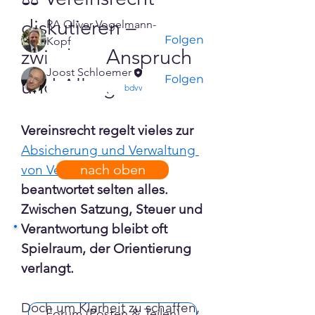
Mitglieder
diskutieren – 
RA Oliver Vogelmann-
Folgen
Kopf
zwischen Anspruch 
confirmed
Joost Schloemer
Folgen
und Alltag
confirmed
bdvv
Alle Mitglieder anzeigen (2)
Vereinsrecht regelt vieles zur 
Absicherung und Verwaltung 
nach oben
von Vereinen
– aber 
beantwortet selten alles. 
Zwischen Satzung, Steuer und 
Verantwortung bleibt oft 
Spielraum, der Orientierung 
verlangt.
Doch um Klarheit zu schaffen, 
Forum (Posten & Teilen)