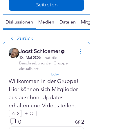
Γ
Beitreten
Diskussionen
Medien
Dateien
Mitglieder
Zurück
Joost Schloemer
12. Mai 2025
·
hat die
Beschreibung der Gruppe
aktualisiert.
confirmed
bdvv
Willkommen in der Gruppe! 
Hier können sich Mitglieder 
austauschen, Updates 
erhalten und Videos teilen.
0
0
2