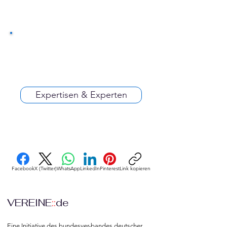
Expertisen & Experten
Facebook
X (Twitter)
WhatsApp
LinkedIn
Pinterest
Link kopieren
VEREINE
::
de
Eine Initiative des bundesver-bandes deutscher 