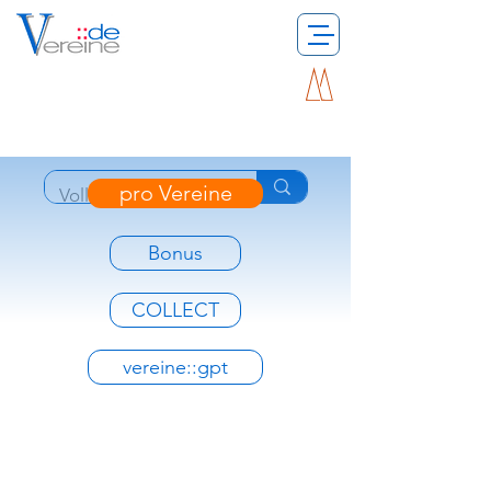
pro Vereine
Bonus
COLLECT
vereine::gpt