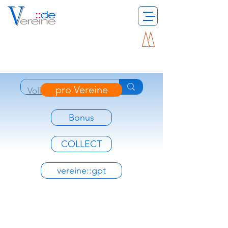
pro Vereine
Bonus
COLLECT
vereine::gpt