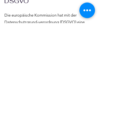
DSGVO
Die europäische Kommission hat mit der 
Datenschutzgrund-verordnung (DSGVO) eine 
Vorlage geliefert, selbst darüber zu bestimmen, 
was mit den eigenen Daten passiert, verbunden 
mit dem Recht auf freie Meinungs-äußerung und 
Informations-freiheit.
COMMUNITY
Willkommen bei vereine::de.

Trete noch heute unserer Community bei und 
blicke hinter die Kulissen.  Verlinke deine Vereine 
und deine Organisation mit vereine::de.
TOURISMUS
Vereins- und Gruppenreisen  sowie -ausflüge 
gehören zu den beliebtesten Veranstaltungen 
und Freizeitbeschäftigungen.  vereine::de 