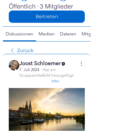
Γ
Öffentlich
·
3 Mitglieder
Beitreten
Diskussionen
Medien
Dateien
Mitglieder
Zurück
Joost Schloemer
7. Juli 2024
·
Hat ein
Gruppentitelbild hinzugefügt
confirmed
bdvv