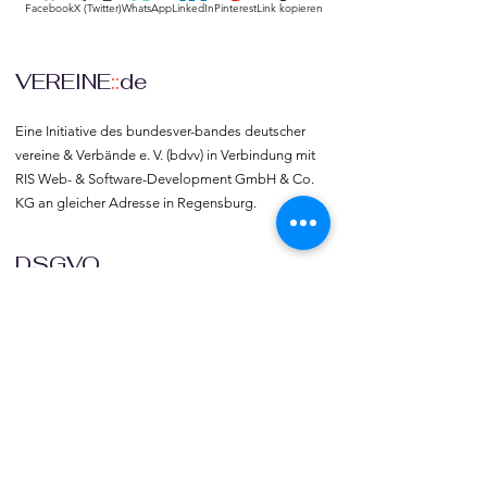
Facebook
X (Twitter)
WhatsApp
LinkedIn
Pinterest
Link kopieren
VEREINE
::
de
Eine Initiative des bundesver-bandes deutscher 
vereine & Verbände e. V. (bdvv) in Verbindung mit 
RIS Web- & Software-Development GmbH & Co. 
KG an gleicher Adresse in Regensburg.
DSGVO
Die europäische Kommission hat mit der 
Datenschutzgrund-verordnung (DSGVO) eine 
Vorlage geliefert, selbst darüber zu bestimmen, 
was mit den eigenen Daten passiert, verbunden 
mit dem Recht auf freie Meinungs-äußerung und 
Informations-freiheit.
COMMUNITY