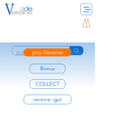
pro Vereine
Bonus
COLLECT
vereine::gpt