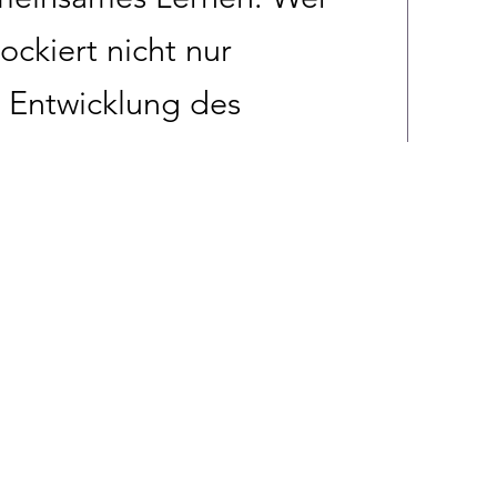
ockiert nicht nur
 Entwicklung des
 Haltung – denn echte
alog, nicht im
keine Hinterzimmer,
ntwortung und