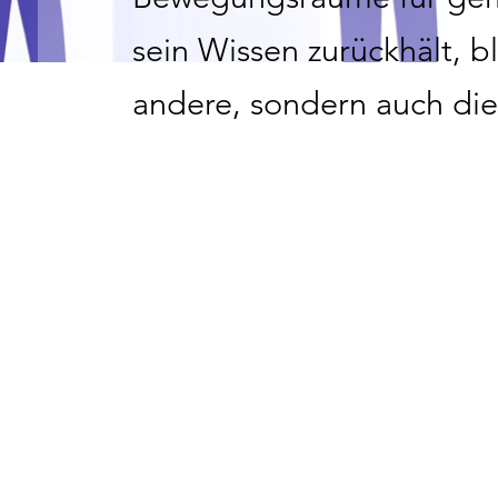
sein Wissen zurückhält, bl
andere, sondern auch die
Ganzen. Widersprich mit
Expertise zeigt sich im Di
Gleichklang. Foren sind 
sondern Bühnen für Vera
Beteiligung.