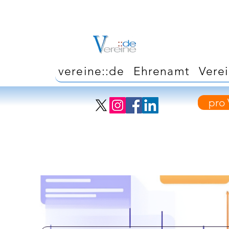
vereine::de
Ehrenamt
Vere
pro 