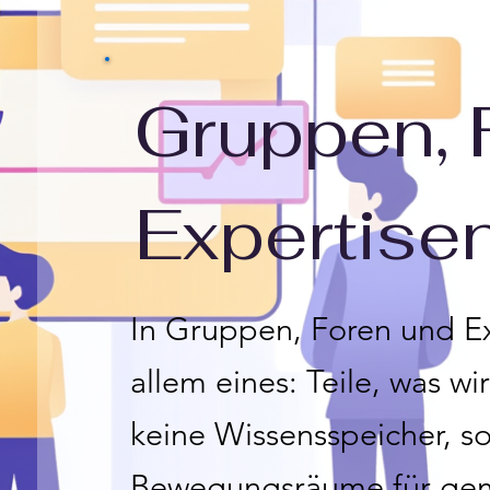
Gruppen, 
Expertise
In Gruppen, Foren und Ex
allem eines: Teile, was w
keine Wissensspeicher, s
Bewegungsräume für gem