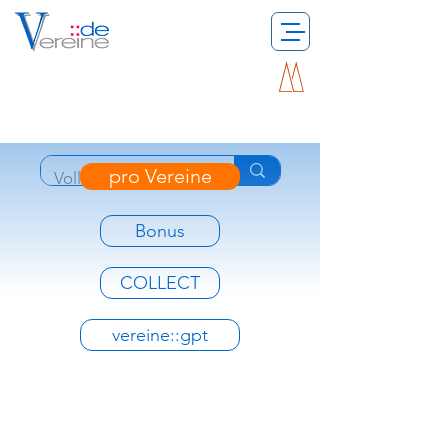
pro Vereine
Bonus
COLLECT
vereine::gpt