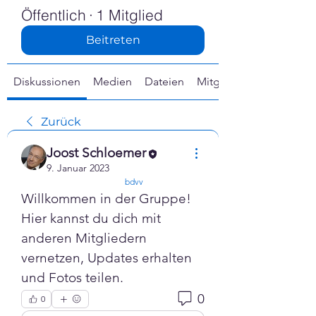
Γ
Öffentlich
·
1 Mitglied
Beitreten
Diskussionen
Medien
Dateien
Mitglieder
Zurück
Joost Schloemer
9. Januar 2023
confirmed
bdvv
Willkommen in der Gruppe! 
Hier kannst du dich mit 
anderen Mitgliedern 
vernetzen, Updates erhalten 
und Fotos teilen.
0
0