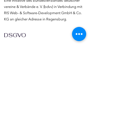
Eine Initiative des bundesver-bandes deutscher 
vereine & Verbände e. V. (bdvv) in Verbindung mit 
RIS Web- & Software-Development GmbH & Co. 
KG an gleicher Adresse in Regensburg.
DSGVO
Die europäische Kommission hat mit der 
Datenschutzgrund-verordnung (DSGVO) eine 
Vorlage geliefert, selbst darüber zu bestimmen, 
was mit den eigenen Daten passiert, verbunden 
mit dem Recht auf freie Meinungs-äußerung und 
Informations-freiheit.
COMMUNITY
Willkommen bei vereine::de.

Trete noch heute unserer Community bei und 
blicke hinter die Kulissen.  Verlinke deine Vereine 
und deine Organisation mit vereine::de.