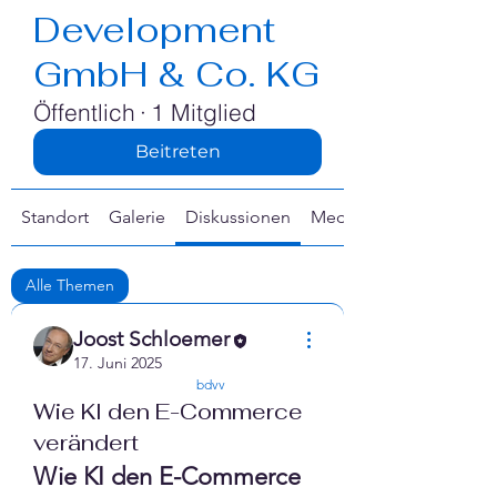
Γ
Development
GmbH & Co. KG
Öffentlich
·
1 Mitglied
Beitreten
Standort
Galerie
Diskussionen
Medien
Alle Themen
Co-Branding (1)
RIS (5)
Joost Schloemer
17. Juni 2025
confirmed
bdvv
Wie KI den E-Commerce
verändert
Wie KI den E-Commerce 