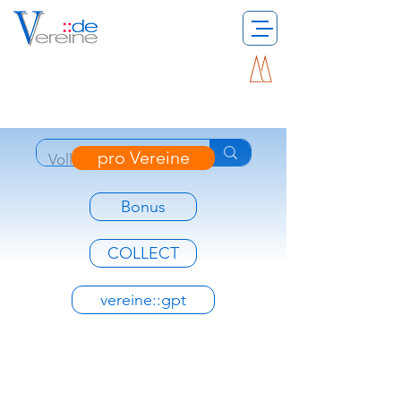
pro Vereine
Bonus
COLLECT
vereine::gpt