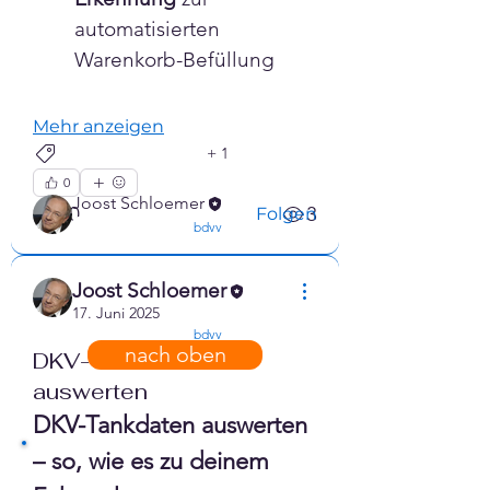
automatisierten 
von RIS Web- & Software-
Warenkorb-Befüllung
Development
...
Weiterlesen
Mehr anzeigen
+
1
e-Commerce
RIS
Mitglieder
0
Joost Schloemer
0
3
Folgen
confirmed
bdvv
Alle Mitglieder anzeigen (1)
Joost Schloemer
17. Juni 2025
confirmed
bdvv
nach oben
DKV-Tankdaten
auswerten
DKV-Tankdaten auswerten 
– so, wie es zu deinem 