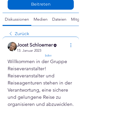
Γ
Beitreten
Diskussionen
Medien
Dateien
Mitglieder
Zurück
Joost Schloemer
13. Januar 2023
confirmed
bdvv
Willkommen in der Gruppe 
Reiseveranstalter! 
Reiseveranstalter und 
Reiseagenturen stehen in der 
Verantwortung, eine sichere 
und gelungene Reise zu 
organisieren und abzuwicklen. 