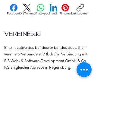
Facebook
X (Twitter)
WhatsApp
LinkedIn
Pinterest
Link kopieren
VEREINE
::
de
Eine Initiative des bundesver-bandes deutscher 
vereine & Verbände e. V. (bdvv) in Verbindung mit 
RIS Web- & Software-Development GmbH & Co. 
KG an gleicher Adresse in Regensburg.
DSGVO
Die europäische Kommission hat mit der 
Datenschutzgrund-verordnung (DSGVO) eine 
Vorlage geliefert, selbst darüber zu bestimmen, 
was mit den eigenen Daten passiert, verbunden 
mit dem Recht auf freie Meinungs-äußerung und 
Informations-freiheit.
COMMUNITY