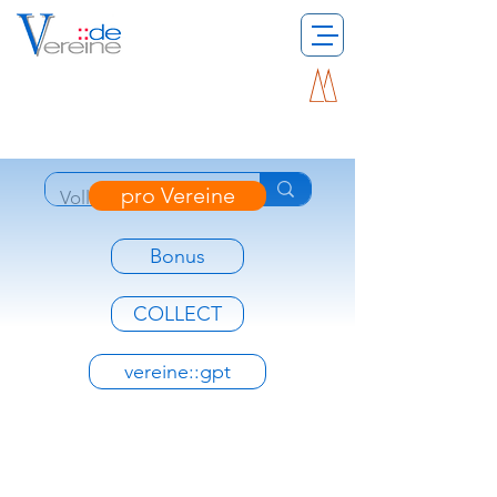
pro Vereine
Bonus
COLLECT
vereine::gpt