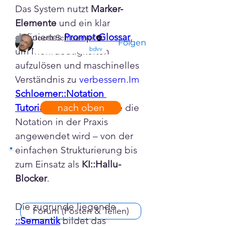
Das System nutzt 
Marker-
Mitglieder
Elemente
 und ein klar 
definiertes 
Prompt-Glossar
, 
Joost Schloemer
Folgen
confirmed
bdvv
um Mehrdeutigkeiten 
Alle Mitglieder anzeigen (1)
aufzulösen und maschinelles 
Verständnis zu 
verbessern.Im
Schloemer::Notation 
nach oben
Tutorial
 wird gezeigt, wie die 
Notation in der Praxis 
angewendet wird – von der 
einfachen Strukturierung bis 
zum Einsatz als 
KI::Hallu-
Blocker
.
Die zugrunde liegende 
Forum (Posten & Teilen)
::Semantik
 bildet das 