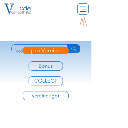
pro Vereine
Bonus
COLLECT
vereine::gpt