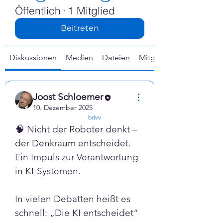
Γ
Öffentlich
·
1 Mitglied
Beitreten
Diskussionen
Medien
Dateien
Mitglieder
Joost Schloemer
10. Dezember 2025
confirmed
bdvv
🧠 Nicht der Roboter denkt – 
der Denkraum entscheidet.
Ein Impuls zur Verantwortung 
in KI-Systemen.
In vielen Debatten heißt es 
schnell: „Die KI entscheidet“ 