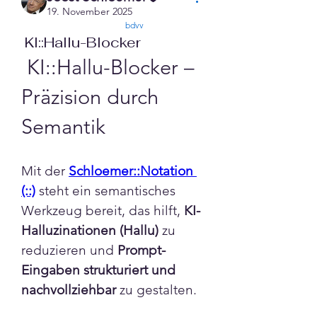
19. November 2025
confirmed
bdvv
KI::Hallu-Blocker
 KI::Hallu-Blocker – 
Präzision durch 
Semantik
Mit der 
Schloemer::Notation 
(::)
 steht ein semantisches 
Werkzeug bereit, das hilft, 
KI-
Info
Halluzinationen (Hallu)
 zu 
Prompt-Engineering leicht
reduzieren und 
Prompt-
gemacht – mit der Schloemer-
Eingaben strukturiert und 
Notati
...
nachvollziehbar
 zu gestalten.
Weiterlesen