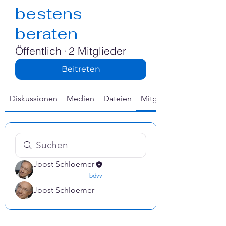
bestens
beraten
Öffentlich
·
2 Mitglieder
Beitreten
Diskussionen
Medien
Dateien
Mitglieder
Joost Schloemer
confirmed
bdvv
Joost Schloemer