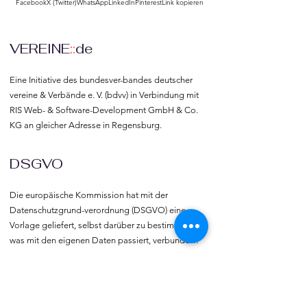
Facebook
X (Twitter)
WhatsApp
LinkedIn
Pinterest
Link kopieren
VEREINE
::
de
Eine Initiative des bundesver-bandes deutscher 
vereine & Verbände e. V. (bdvv) in Verbindung mit 
RIS Web- & Software-Development GmbH & Co. 
KG an gleicher Adresse in Regensburg.
DSGVO
Die europäische Kommission hat mit der 
Datenschutzgrund-verordnung (DSGVO) eine 
Vorlage geliefert, selbst darüber zu bestimmen, 
was mit den eigenen Daten passiert, verbunden 
mit dem Recht auf freie Meinungs-äußerung und 
Informations-freiheit.
COMMUNITY