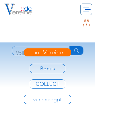
pro Vereine
Bonus
COLLECT
vereine::gpt