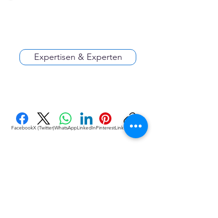
Expertisen & Experten
Facebook
X (Twitter)
WhatsApp
LinkedIn
Pinterest
Link kopieren
VEREINE
::
de
Eine Initiative des bundesver-bandes deutscher 
vereine & Verbände e. V. (bdvv) in Verbindung mit 
RIS Web- & Software-Development GmbH & Co. 
KG an gleicher Adresse in Regensburg.