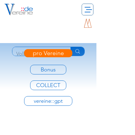
pro Vereine
Bonus
COLLECT
vereine::gpt