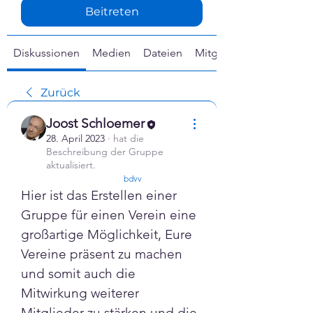
Γ
Beitreten
Diskussionen
Medien
Dateien
Mitglieder
Zurück
Joost Schloemer
28. April 2023
·
hat die
Beschreibung der Gruppe
aktualisiert.
confirmed
bdvv
Hier ist das Erstellen einer 
Gruppe für einen Verein eine 
großartige Möglichkeit, Eure 
Vereine präsent zu machen 
und somit auch die 
Mitwirkung weiterer 
Mitglieder zu stärken und die 