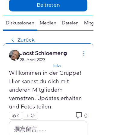
Γ
Beitreten
Diskussionen
Medien
Dateien
Mitglieder
Zurück
Joost Schloemer
28. April 2023
confirmed
bdvv
Willkommen in der Gruppe! 
Hier kannst du dich mit 
anderen Mitgliedern 
vernetzen, Updates erhalten 
und Fotos teilen.
0
0
撰寫留言......