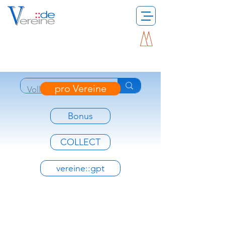
pro Vereine
Bonus
COLLECT
vereine::gpt