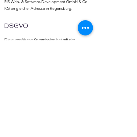
RIS Web- & Software-Development GmbH & Co. 
KG an gleicher Adresse in Regensburg.
DSGVO
Die europäische Kommission hat mit der 
Datenschutzgrund-verordnung (DSGVO) eine 
Vorlage geliefert, selbst darüber zu bestimmen, 
was mit den eigenen Daten passiert, verbunden 
mit dem Recht auf freie Meinungs-äußerung und 
Informations-freiheit.
COMMUNITY
Willkommen bei vereine::de.

Trete noch heute unserer Community bei und 
blicke hinter die Kulissen.  Verlinke deine Vereine 
und deine Organisation mit vereine::de.
TOURISMUS