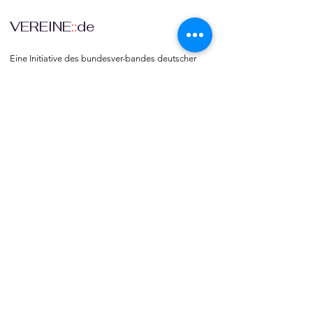
VEREINE
::
de
Eine Initiative des bundesver-bandes deutscher 
vereine & Verbände e. V. (bdvv) in Verbindung mit 
RIS Web- & Software-Development GmbH & Co. 
KG an gleicher Adresse in Regensburg.
DSGVO
Die europäische Kommission hat mit der 
Datenschutzgrund-verordnung (DSGVO) eine 
Vorlage geliefert, selbst darüber zu bestimmen, 
was mit den eigenen Daten passiert, verbunden 
mit dem Recht auf freie Meinungs-äußerung und 
Informations-freiheit.
COMMUNITY
Willkommen bei vereine::de.

Trete noch heute unserer Community bei und 