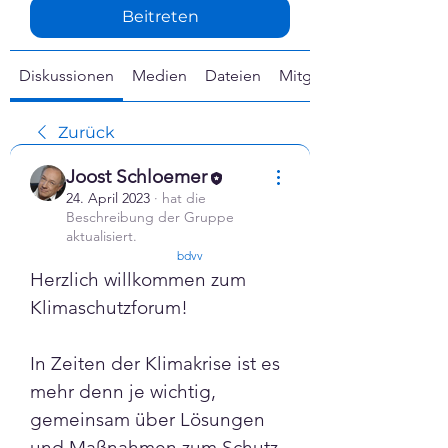
Γ
Beitreten
Diskussionen
Medien
Dateien
Mitglieder
Zurück
Joost Schloemer
24. April 2023
·
hat die
Beschreibung der Gruppe
aktualisiert.
confirmed
bdvv
Herzlich willkommen zum 
Klimaschutzforum! 
In Zeiten der Klimakrise ist es 
mehr denn je wichtig, 
gemeinsam über Lösungen 
und Maßnahmen zum Schutz 