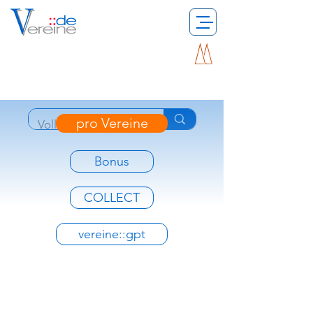
pro Vereine
Bonus
COLLECT
vereine::gpt