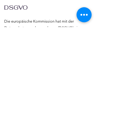
DSGVO
Die europäische Kommission hat mit der 
Datenschutzgrund-verordnung (DSGVO) eine 
Vorlage geliefert, selbst darüber zu bestimmen, 
was mit den eigenen Daten passiert, verbunden 
mit dem Recht auf freie Meinungs-äußerung und 
Informations-freiheit.
COMMUNITY
Willkommen bei vereine::de.

Trete noch heute unserer Community bei und 
blicke hinter die Kulissen.  Verlinke deine Vereine 
und deine Organisation mit vereine::de.
TOURISMUS
Vereins- und Gruppenreisen  sowie -ausflüge 
gehören zu den beliebtesten Veranstaltungen 