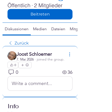
Γ
Öffentlich
·
2 Mitglieder
Beitreten
Diskussionen
Medien
Dateien
Mitglieder
Zurück
Joost Schloemer
7. Mai 2026
·
joined the group.
0
0
36
Write a comment...
Info