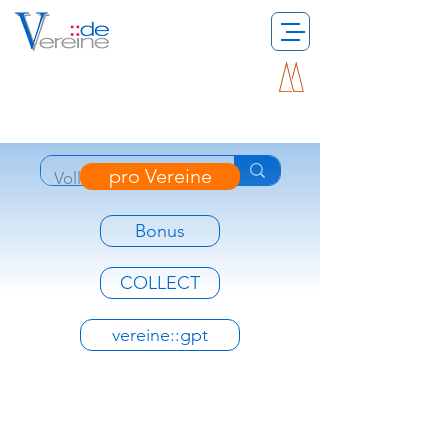
pro Vereine
Bonus
COLLECT
vereine::gpt