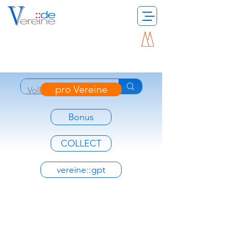
pro Vereine
Bonus
COLLECT
vereine::gpt