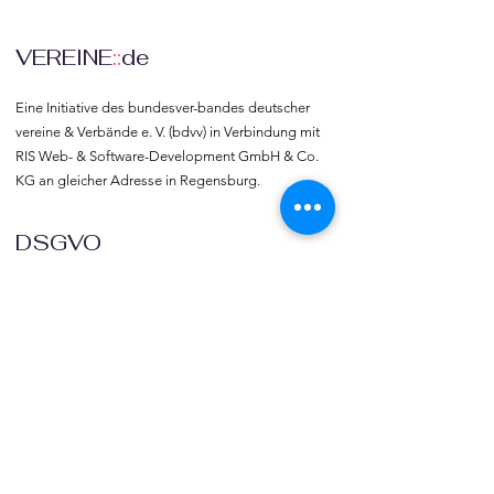
VEREINE
::
de
Eine Initiative des bundesver-bandes deutscher 
vereine & Verbände e. V. (bdvv) in Verbindung mit 
RIS Web- & Software-Development GmbH & Co. 
KG an gleicher Adresse in Regensburg.
DSGVO
Die europäische Kommission hat mit der 
Datenschutzgrund-verordnung (DSGVO) eine 
Vorlage geliefert, selbst darüber zu bestimmen, 
was mit den eigenen Daten passiert, verbunden 
mit dem Recht auf freie Meinungs-äußerung und 
Informations-freiheit.
COMMUNITY
Willkommen bei vereine::de.
