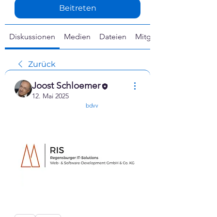
Γ
Beitreten
Diskussionen
Medien
Dateien
Mitglieder
Zurück
Joost Schloemer
12. Mai 2025
confirmed
bdvv