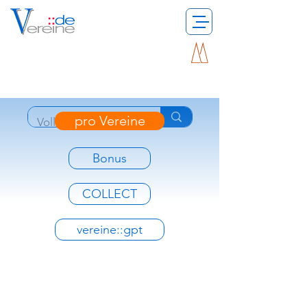
pro Vereine
Bonus
COLLECT
vereine::gpt