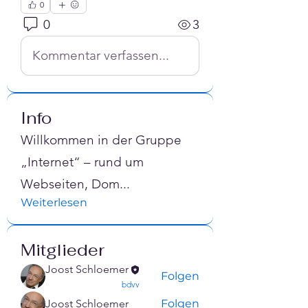
0
0
3
Kommentar verfassen...
Info
Willkommen in der Gruppe
„Internet“ – rund um
Webseiten, Dom
...
Weiterlesen
Mitglieder
Joost Schloemer
Folgen
confirmed
bdvv
Joost Schloemer
Folgen