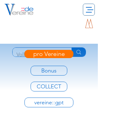
pro Vereine
Bonus
COLLECT
vereine::gpt