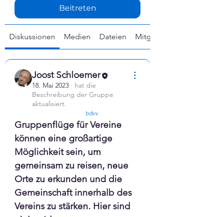
Γ
Beitreten
Diskussionen
Medien
Dateien
Mitglieder
Joost Schloemer
18. Mai 2023
·
hat die
Beschreibung der Gruppe
aktualisiert.
confirmed
bdvv
Gruppenflüge für Vereine 
können eine großartige 
Möglichkeit sein, um 
gemeinsam zu reisen, neue 
Orte zu erkunden und die 
Gemeinschaft innerhalb des 
Vereins zu stärken. Hier sind 