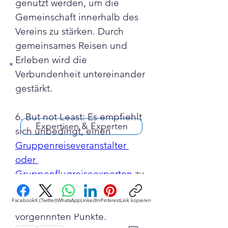
genutzt werden, um die 
Gemeinschaft innerhalb des 
Vereins zu stärken. Durch 
gemeinsames Reisen und 
Erleben wird die 
Verbundenheit untereinander 
gestärkt.
6. But not Least: Es empfiehlt 
Expertisen & Experten
sich unbedingt, einen 
Gruppenreiseveranstalter 
oder 
Gruppenflugreiseexperten
 zu 
engagieren. Denn nur so 
bestätigen sich alle 
Facebook
X (Twitter)
WhatsApp
LinkedIn
Pinterest
Link kopieren
vorgennnten Punkte.