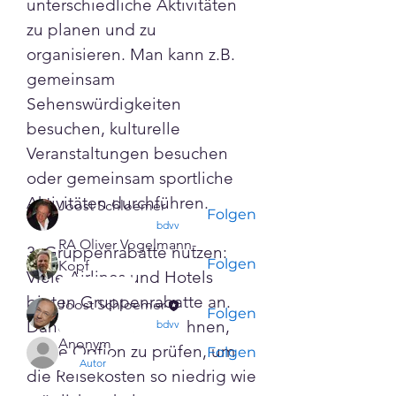
unterschiedliche Aktivitäten 
Info
zu planen und zu 
Gruppenflüge für Vereine
organisieren. Man kann z.B. 
können eine großartige
gemeinsam 
Möglichkeit
...
Sehenswürdigkeiten 
Weiterlesen
besuchen, kulturelle 
Veranstaltungen besuchen 
Mitglieder
oder gemeinsam sportliche 
Aktivitäten durchführen.
Joost Schloemer
Folgen
confirmed
bdvv
RA Oliver Vogelmann-
3. Gruppenrabatte nutzen: 
Folgen
Kopf
Viele Airlines und Hotels 
confirmed
bieten Gruppenrabatte an. 
Joost Schloemer
Folgen
Daher kann es sich lohnen, 
confirmed
bdvv
Anonym
diese Option zu prüfen, um 
Folgen
Autor
die Reisekosten so niedrig wie 
Alle Mitglieder anzeigen (4)