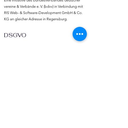
Eine Initiative des bundesver-bandes deutscher 
vereine & Verbände e. V. (bdvv) in Verbindung mit 
RIS Web- & Software-Development GmbH & Co. 
KG an gleicher Adresse in Regensburg.
DSGVO
Die europäische Kommission hat mit der 
Datenschutzgrund-verordnung (DSGVO) eine 
Vorlage geliefert, selbst darüber zu bestimmen, 
was mit den eigenen Daten passiert, verbunden 
mit dem Recht auf freie Meinungs-äußerung und 
Informations-freiheit.
COMMUNITY
Willkommen bei vereine::de.

Trete noch heute unserer Community bei und 
blicke hinter die Kulissen.  Verlinke deine Vereine 
und deine Organisation mit vereine::de.