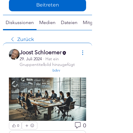
Γ
Beitreten
Diskussionen
Medien
Dateien
Mitglieder
Zurück
Joost Schloemer
29. Juli 2024
·
Hat ein
Gruppentitelbild hinzugefügt
confirmed
bdvv
0
0