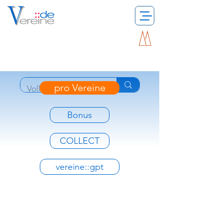
pro Vereine
Bonus
COLLECT
vereine::gpt