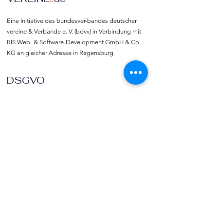
Eine Initiative des bundesver-bandes deutscher 
vereine & Verbände e. V. (bdvv) in Verbindung mit 
RIS Web- & Software-Development GmbH & Co. 
KG an gleicher Adresse in Regensburg.
DSGVO
Die europäische Kommission hat mit der 
Datenschutzgrund-verordnung (DSGVO) eine 
Vorlage geliefert, selbst darüber zu bestimmen, 
was mit den eigenen Daten passiert, verbunden 
mit dem Recht auf freie Meinungs-äußerung und 
Informations-freiheit.
COMMUNITY
Willkommen bei vereine::de.

Trete noch heute unserer Community bei und 
blicke hinter die Kulissen.  Verlinke deine Vereine 
und deine Organisation mit vereine::de.