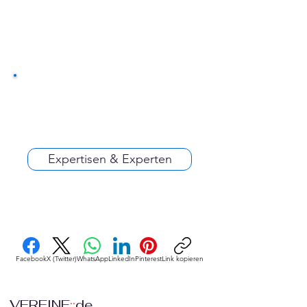
Expertisen & Experten
Facebook
X (Twitter)
WhatsApp
LinkedIn
Pinterest
Link kopieren
VEREINE
::
de