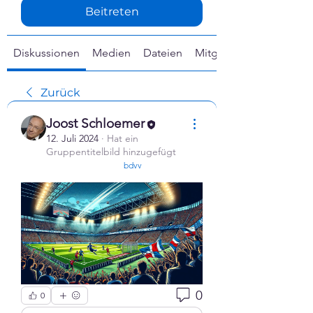
Γ
Beitreten
Diskussionen
Medien
Dateien
Mitglieder
Zurück
Joost Schloemer
12. Juli 2024
·
Hat ein
Gruppentitelbild hinzugefügt
confirmed
bdvv
0
0