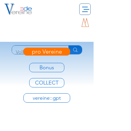
pro Vereine
Bonus
COLLECT
vereine::gpt