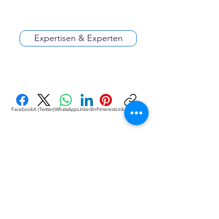
Expertisen & Experten
Facebook
X (Twitter)
WhatsApp
LinkedIn
Pinterest
Link kopieren
VEREINE
::
de
Eine Initiative des bundesver-bandes deutscher 
vereine & Verbände e. V. (bdvv) in Verbindung mit 
RIS Web- & Software-Development GmbH & Co. 
KG an gleicher Adresse in Regensburg.