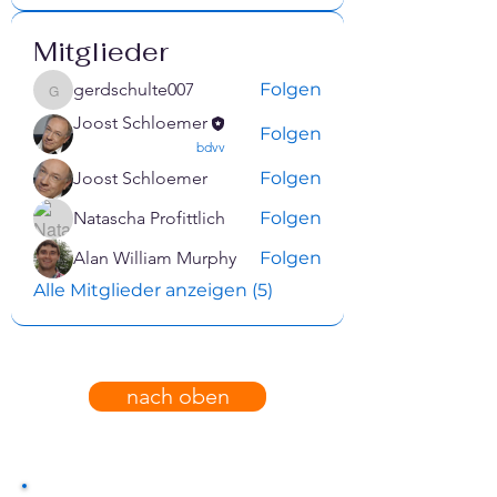
Mitglieder
gerdschulte007
Folgen
gerdschulte007
Joost Schloemer
Folgen
confirmed
bdvv
Joost Schloemer
Folgen
Natascha Profittlich
Folgen
Alan William Murphy
Folgen
Alle Mitglieder anzeigen (5)
nach oben