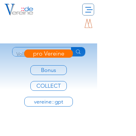
pro Vereine
Bonus
COLLECT
vereine::gpt