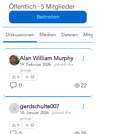
Γ
Öffentlich
·
5 Mitglieder
Beitreten
Diskussionen
Medien
Dateien
Mitglieder
Alan William Murphy
19. Februar 2026
·
joined the
group.
0
0
22
gerdschulte007
gerdschulte007
10. Januar 2026
·
joined the
group.
0
0
35