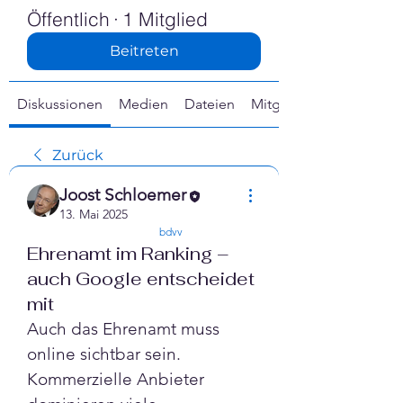
Γ
Öffentlich
·
1 Mitglied
Beitreten
Diskussionen
Medien
Dateien
Mitglieder
Zurück
Joost Schloemer
13. Mai 2025
confirmed
bdvv
Ehrenamt im Ranking –
auch Google entscheidet
mit
Auch das Ehrenamt muss 
online sichtbar sein. 
Kommerzielle Anbieter 