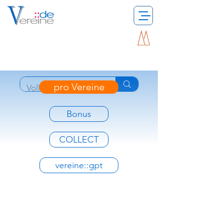
pro Vereine
Bonus
COLLECT
vereine::gpt