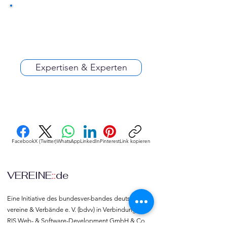
Expertisen & Experten
Facebook
X (Twitter)
WhatsApp
LinkedIn
Pinterest
Link kopieren
VEREINE
::
de
Eine Initiative des bundesver-bandes deutscher 
vereine & Verbände e. V. (bdvv) in Verbindung mit 
RIS Web- & Software-Development GmbH & Co. 