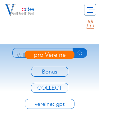
pro Vereine
Bonus
COLLECT
vereine::gpt