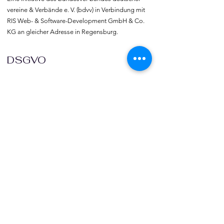
vereine & Verbände e. V. (bdvv) in Verbindung mit 
RIS Web- & Software-Development GmbH & Co. 
KG an gleicher Adresse in Regensburg.
DSGVO
Die europäische Kommission hat mit der 
Datenschutzgrund-verordnung (DSGVO) eine 
Vorlage geliefert, selbst darüber zu bestimmen, 
was mit den eigenen Daten passiert, verbunden 
mit dem Recht auf freie Meinungs-äußerung und 
Informations-freiheit.
COMMUNITY
Willkommen bei vereine::de.

Trete noch heute unserer Community bei und 
blicke hinter die Kulissen.  Verlinke deine Vereine 
und deine Organisation mit vereine::de.