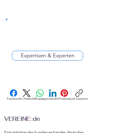
Expertisen & Experten
Facebook
X (Twitter)
WhatsApp
LinkedIn
Pinterest
Link kopieren
VEREINE
::
de
Eine Initiative des bundesver-bandes deutscher 