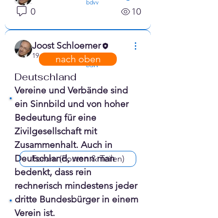
confirmed
bdvv
0
10
Alle Mitglieder anzeigen (1)
Joost Schloemer
19. Januar 2023
nach oben
confirmed
bdvv
Deutschland
Vereine und Verbände sind 
ein Sinnbild und von hoher 
Bedeutung für eine 
Zivilgesellschaft mit 
Zusammenhalt. Auch in 
Deutschland, wenn man 
Forum (Posten & Teilen)
bedenkt, dass rein 
rechnerisch mindestens jeder 
dritte Bundesbürger in einem 
Verein ist.