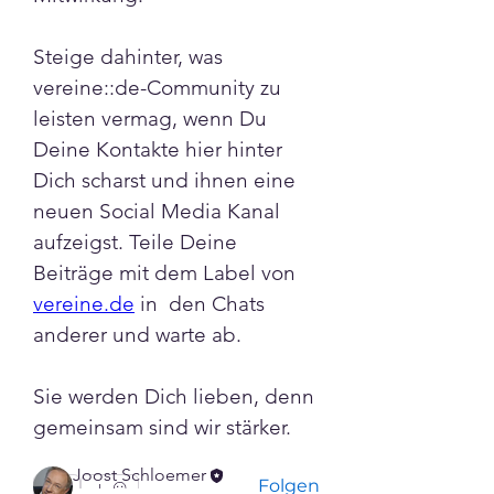
Steige dahinter, was 
vereine::de-Community zu 
leisten vermag, wenn Du 
Deine Kontakte hier hinter 
Dich scharst und ihnen eine 
neuen Social Media Kanal 
Info
aufzeigst. Teile Deine 
Willkommen! Schau dich um
Beiträge mit dem Label von 
und beteilige dich an
vereine.de
 in  den Chats 
anderer und warte ab.
Diskussionen
...
Weiterlesen
Sie werden Dich lieben, denn 
gemeinsam sind wir stärker.
Mitglieder
Joost Schloemer
Folgen
0