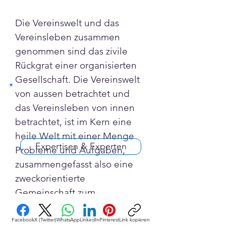
Die Vereinswelt und das 
Vereinsleben zusammen 
genommen sind das zivile 
Rückgrat einer organisierten 
Gesellschaft. Die Vereinswelt 
von aussen betrachtet und 
das Vereinsleben von innen 
betrachtet, ist im Kern eine 
heile Welt mit einer Menge 
Expertisen & Experten
Probleme und Aufgaben, 
zusammengefasst also eine 
zweckorientierte 
Gemeinschaft zum 
Optimieren oder Ausleben 
aller sich definierten Ziele.
Facebook
X (Twitter)
WhatsApp
LinkedIn
Pinterest
Link kopieren