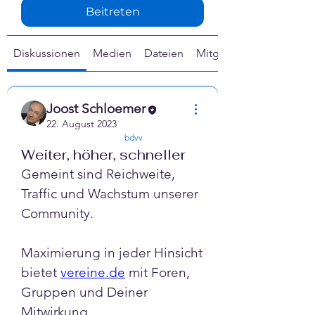
Γ
Beitreten
Diskussionen
Medien
Dateien
Mitglieder
Joost Schloemer
22. August 2023
confirmed
bdvv
Weiter, höher, schneller
Gemeint sind Reichweite, 
Traffic und Wachstum unserer 
Community.
Maximierung in jeder Hinsicht 
bietet 
vereine.de
 mit Foren, 
Gruppen und Deiner 
Mitwirkung.