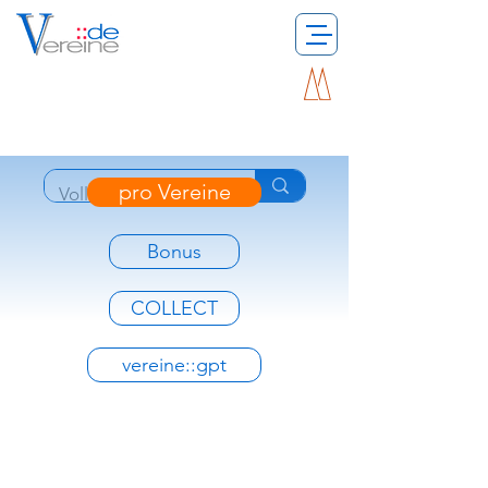
pro Vereine
Bonus
COLLECT
vereine::gpt