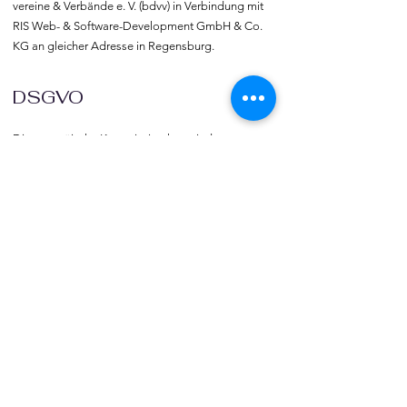
vereine & Verbände e. V. (bdvv) in Verbindung mit 
RIS Web- & Software-Development GmbH & Co. 
KG an gleicher Adresse in Regensburg.
DSGVO
Die europäische Kommission hat mit der 
Datenschutzgrund-verordnung (DSGVO) eine 
Vorlage geliefert, selbst darüber zu bestimmen, 
was mit den eigenen Daten passiert, verbunden 
mit dem Recht auf freie Meinungs-äußerung und 
Informations-freiheit.
COMMUNITY
Willkommen bei vereine::de.

Trete noch heute unserer Community bei und 
blicke hinter die Kulissen.  Verlinke deine Vereine 
und deine Organisation mit vereine::de.
TOURISMUS