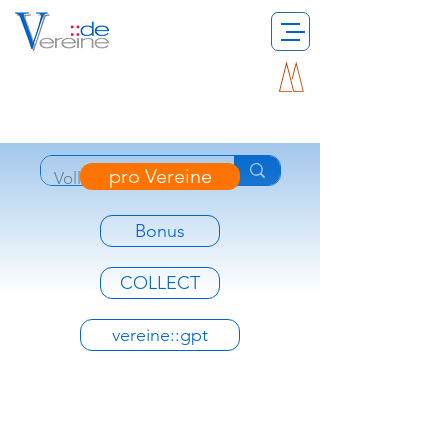
pro Vereine
Bonus
COLLECT
vereine::gpt