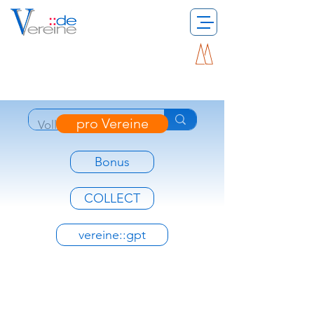
pro Vereine
Bonus
COLLECT
vereine::gpt