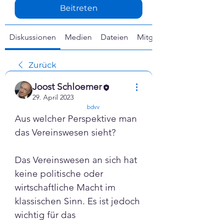
Γ
Beitreten
Diskussionen
Medien
Dateien
Mitglieder
Zurück
Joost Schloemer
29. April 2023
confirmed
bdvv
Aus welcher Perspektive man 
das Vereinswesen sieht?
Das Vereinswesen an sich hat 
keine politische oder 
wirtschaftliche Macht im 
klassischen Sinn. Es ist jedoch 
wichtig für das 