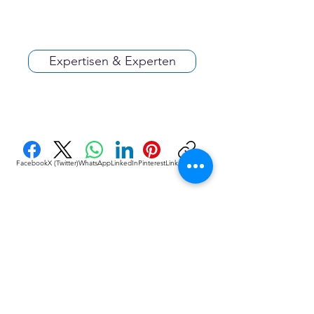
Expertisen & Experten
Facebook
X (Twitter)
WhatsApp
LinkedIn
Pinterest
Link kopieren
VEREINE
::
de
Eine Initiative des bundesver-bandes deutscher 
vereine & Verbände e. V. (bdvv) in Verbindung mit 
RIS Web- & Software-Development GmbH & Co. 
KG an gleicher Adresse in Regensburg.