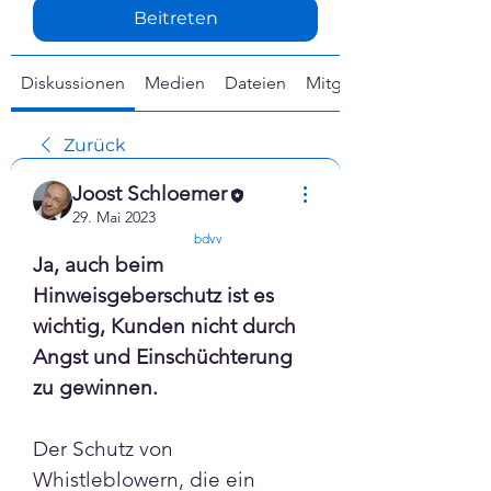
Γ
Beitreten
Diskussionen
Medien
Dateien
Mitglieder
Zurück
Joost Schloemer
29. Mai 2023
confirmed
bdvv
Ja, auch beim 
Hinweisgeberschutz ist es 
wichtig, Kunden nicht durch 
Angst und Einschüchterung 
zu gewinnen. 
Der Schutz von 
Whistleblowern, die ein 