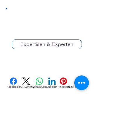
Expertisen & Experten
Facebook
X (Twitter)
WhatsApp
LinkedIn
Pinterest
Link kopieren
VEREINE
::
de
Eine Initiative des bundesver-bandes deutscher 
vereine & Verbände e. V. (bdvv) in Verbindung mit 