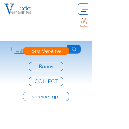
pro Vereine
Bonus
COLLECT
vereine::gpt