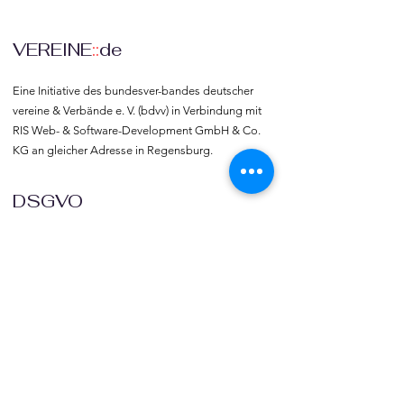
VEREINE
::
de
Eine Initiative des bundesver-bandes deutscher 
vereine & Verbände e. V. (bdvv) in Verbindung mit 
RIS Web- & Software-Development GmbH & Co. 
KG an gleicher Adresse in Regensburg.
DSGVO
Die europäische Kommission hat mit der 
Datenschutzgrund-verordnung (DSGVO) eine 
Vorlage geliefert, selbst darüber zu bestimmen, 
was mit den eigenen Daten passiert, verbunden 
mit dem Recht auf freie Meinungs-äußerung und 
Informations-freiheit.
COMMUNITY
Willkommen bei vereine::de.
