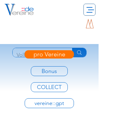
pro Vereine
Bonus
COLLECT
vereine::gpt