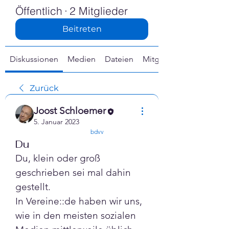
Γ
Öffentlich
·
2 Mitglieder
Beitreten
Diskussionen
Medien
Dateien
Mitglieder
Zurück
Joost Schloemer
5. Januar 2023
confirmed
bdvv
Du
Du, klein oder groß 
geschrieben sei mal dahin 
gestellt. 
In Vereine::de haben wir uns, 
wie in den meisten sozialen 