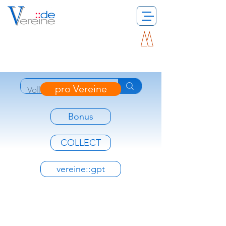
pro Vereine
Bonus
COLLECT
vereine::gpt