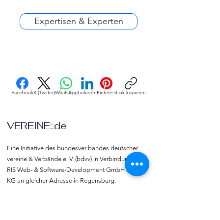
Expertisen & Experten
Facebook
X (Twitter)
WhatsApp
LinkedIn
Pinterest
Link kopieren
VEREINE
::
de
Eine Initiative des bundesver-bandes deutscher 
vereine & Verbände e. V. (bdvv) in Verbindung mit 
RIS Web- & Software-Development GmbH & Co. 
KG an gleicher Adresse in Regensburg.
DSGVO