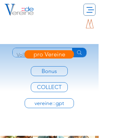
pro Vereine
Bonus
COLLECT
vereine::gpt