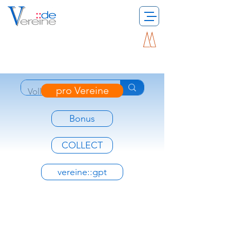
pro Vereine
Bonus
COLLECT
vereine::gpt