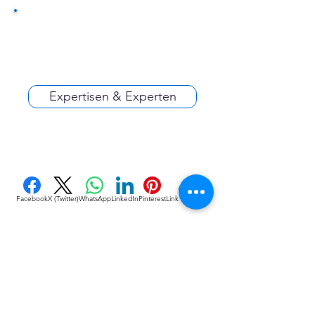
Expertisen & Experten
Facebook
X (Twitter)
WhatsApp
LinkedIn
Pinterest
Link kopieren
VEREINE
::
de
Eine Initiative des bundesver-bandes deutscher 
vereine & Verbände e. V. (bdvv) in Verbindung mit 
RIS Web- & Software-Development GmbH & Co. 