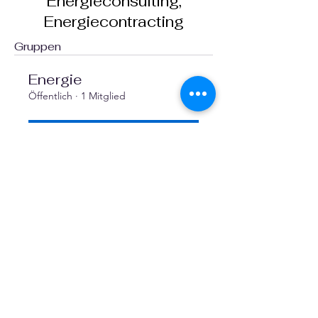
Energieberatung,
Energieconsulting,
Energiecontracting
Gruppen
Energie
Öffentlich
·
1 Mitglied
Beitreten
Facebook
X (Twitter)
WhatsApp
LinkedIn
Pinterest
Link kopieren