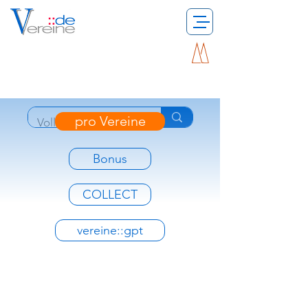
pro Vereine
Bonus
COLLECT
vereine::gpt