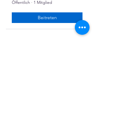
Energie
Öffentlich
·
1 Mitglied
Beitreten
Facebook
X (Twitter)
WhatsApp
LinkedIn
Pinterest
Link kopieren
VEREINE
::
de
Eine Initiative des bundesver-bandes deutscher 
vereine & Verbände e. V. (bdvv) in Verbindung mit 
RIS Web- & Software-Development GmbH & Co. 
KG an gleicher Adresse in Regensburg.