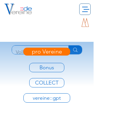
pro Vereine
Bonus
COLLECT
vereine::gpt