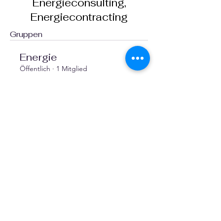
Energieberatung,
Energieconsulting,
Energiecontracting
Gruppen
Energie
Öffentlich
·
1 Mitglied
Beitreten
Facebook
X (Twitter)
WhatsApp
LinkedIn
Pinterest
Link kopieren
VEREINE
::
de