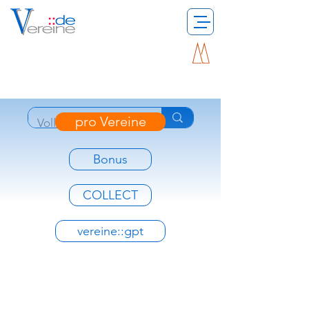
pro Vereine
Bonus
COLLECT
vereine::gpt