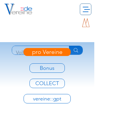
pro Vereine
Bonus
COLLECT
vereine::gpt