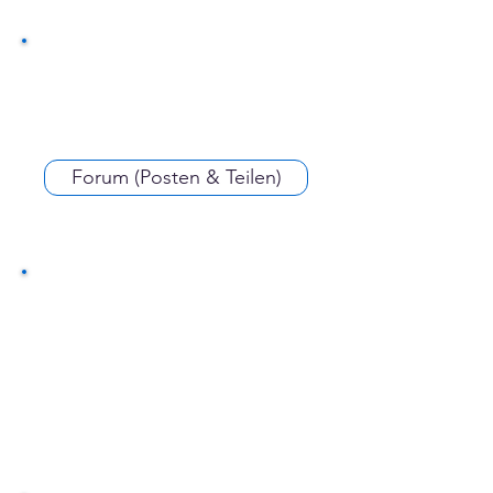
wird. Dabei beschreibt A::B eine
Beziehung, in der das erste Element
bedeutungsvoll im Kontext des zweiten
steht.
Forum (Posten & Teilen)