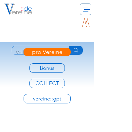
pro Vereine
Bonus
COLLECT
vereine::gpt