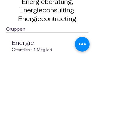
Energieberatung,
Energieconsulting,
Energiecontracting
Gruppen
Energie
Öffentlich
·
1 Mitglied
Beitreten
Facebook
X (Twitter)
WhatsApp
LinkedIn
Pinterest
Link kopieren