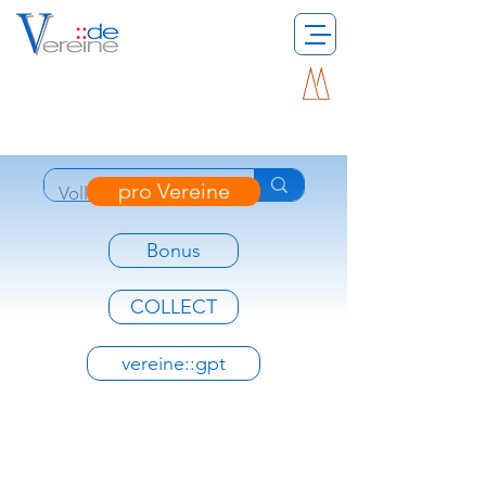
pro Vereine
Bonus
COLLECT
vereine::gpt