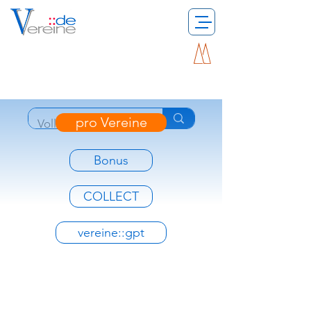
pro Vereine
Bonus
COLLECT
vereine::gpt