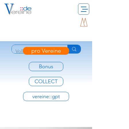
pro Vereine
Bonus
COLLECT
vereine::gpt