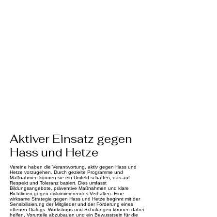
Aktiver Einsatz gegen
Hass und Hetze
Vereine haben die Verantwortung, aktiv gegen Hass und
Hetze vorzugehen. Durch gezielte Programme und
Maßnahmen können sie ein Umfeld schaffen, das auf
Respekt und Toleranz basiert. Dies umfasst
Bildungsangebote, präventive Maßnahmen und klare
Richtlinien gegen diskriminierendes Verhalten. Eine
wirksame Strategie gegen Hass und Hetze beginnt mit der
Sensibilisierung der Mitglieder und der Förderung eines
offenen Dialogs. Workshops und Schulungen können dabei
helfen, Vorurteile abzubauen und ein Bewusstsein für die