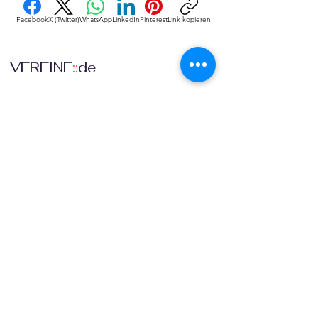
Facebook
X (Twitter)
WhatsApp
LinkedIn
Pinterest
Link kopieren
VEREINE
::
de
Eine Initiative des bundesver-bandes deutscher 
vereine & Verbände e. V. (bdvv) in Verbindung mit 
RIS Web- & Software-Development GmbH & Co. 
KG an gleicher Adresse in Regensburg.
DSGVO
Die europäische Kommission hat mit der 
Datenschutzgrund-verordnung (DSGVO) eine 
Vorlage geliefert, selbst darüber zu bestimmen, 
was mit den eigenen Daten passiert, verbunden 
mit dem Recht auf freie Meinungs-äußerung und 
Informations-freiheit.
COMMUNITY