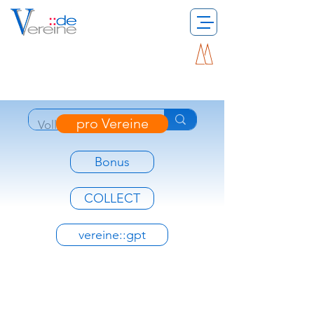
pro Vereine
Bonus
COLLECT
vereine::gpt