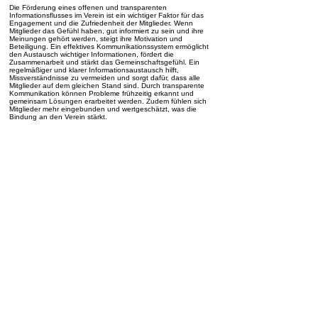
Die Förderung eines offenen und transparenten
Informationsflusses im Verein ist ein wichtiger Faktor für das
Engagement und die Zufriedenheit der Mitglieder. Wenn
Mitglieder das Gefühl haben, gut informiert zu sein und ihre
Meinungen gehört werden, steigt ihre Motivation und
Beteiligung. Ein effektives Kommunikationssystem ermöglicht
den Austausch wichtiger Informationen, fördert die
Zusammenarbeit und stärkt das Gemeinschaftsgefühl. Ein
regelmäßiger und klarer Informationsaustausch hilft,
Missverständnisse zu vermeiden und sorgt dafür, dass alle
Mitglieder auf dem gleichen Stand sind. Durch transparente
Kommunikation können Probleme frühzeitig erkannt und
gemeinsam Lösungen erarbeitet werden. Zudem fühlen sich
Mitglieder mehr eingebunden und wertgeschätzt, was die
Bindung an den Verein stärkt.