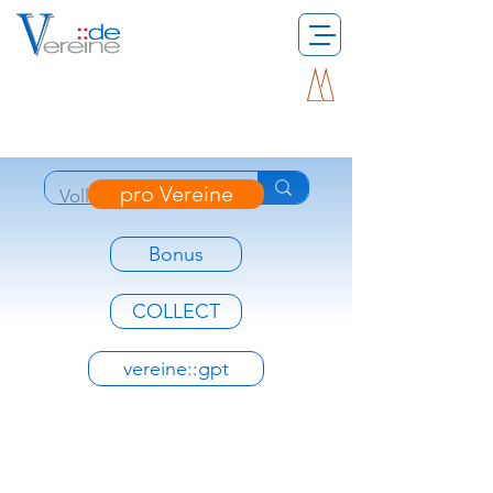
pro Vereine
Bonus
COLLECT
vereine::gpt