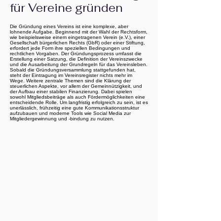
für Vereine gründen
Die Gründung eines Vereins ist eine komplexe, aber
lohnende Aufgabe. Beginnend mit der Wahl der Rechtsform,
wie beispielsweise einem eingetragenen Verein (e.V.), einer
Gesellschaft bürgerlichen Rechts (GbR) oder einer Stiftung,
erfordert jede Form ihre speziellen Bedingungen und
rechtlichen Vorgaben. Der Gründungsprozess umfasst die
Erstellung einer Satzung, die Definition der Vereinszwecke
und die Ausarbeitung der Grundregeln für das Vereinsleben.
Sobald die Gründungsversammlung stattgefunden hat,
steht der Eintragung im Vereinsregister nichts mehr im
Wege. Weitere zentrale Themen sind die Klärung der
steuerlichen Aspekte, vor allem der Gemeinnützigkeit, und
der Aufbau einer stabilen Finanzierung. Dabei spielen
sowohl Mitgliedsbeiträge als auch Fördermöglichkeiten eine
entscheidende Rolle. Um langfristig erfolgreich zu sein, ist es
unerlässlich, frühzeitig eine gute Kommunikationsstruktur
aufzubauen und moderne Tools wie Social Media zur
Mitgliedergewinnung und -bindung zu nutzen.