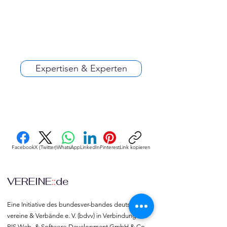
Expertisen & Experten
Facebook
X (Twitter)
WhatsApp
LinkedIn
Pinterest
Link kopieren
VEREINE
::
de
Eine Initiative des bundesver-bandes deutscher 
vereine & Verbände e. V. (bdvv) in Verbindung mit 
RIS Web- & Software-Development GmbH & Co. 