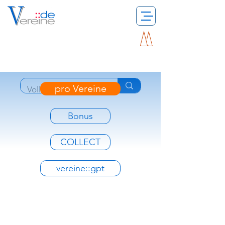
pro Vereine
Bonus
COLLECT
vereine::gpt