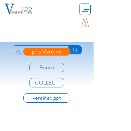
pro Vereine
Bonus
COLLECT
vereine::gpt