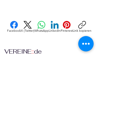
Facebook
X (Twitter)
WhatsApp
LinkedIn
Pinterest
Link kopieren
VEREINE
::
de
Eine Initiative des bundesver-bandes deutscher 
vereine & Verbände e. V. (bdvv) in Verbindung mit 
RIS Web- & Software-Development GmbH & Co. 
KG an gleicher Adresse in Regensburg.
DSGVO
Die europäische Kommission hat mit der 
Datenschutzgrund-verordnung (DSGVO) eine 
Vorlage geliefert, selbst darüber zu bestimmen, 
was mit den eigenen Daten passiert, verbunden 