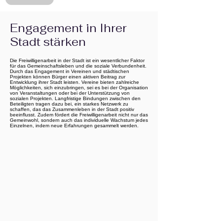
Engagement in Ihrer
Stadt stärken
Die Freiwilligenarbeit in der Stadt ist ein wesentlicher Faktor
für das Gemeinschaftsleben und die soziale Verbundenheit.
Durch das Engagement in Vereinen und städtischen
Projekten können Bürger einen aktiven Beitrag zur
Entwicklung ihrer Stadt leisten. Vereine bieten zahlreiche
Möglichkeiten, sich einzubringen, sei es bei der Organisation
von Veranstaltungen oder bei der Unterstützung von
sozialen Projekten. Langfristige Bindungen zwischen den
Beteiligten tragen dazu bei, ein starkes Netzwerk zu
schaffen, das das Zusammenleben in der Stadt positiv
beeinflusst. Zudem fördert die Freiwilligenarbeit nicht nur das
Gemeinwohl, sondern auch das individuelle Wachstum jedes
Einzelnen, indem neue Erfahrungen gesammelt werden.