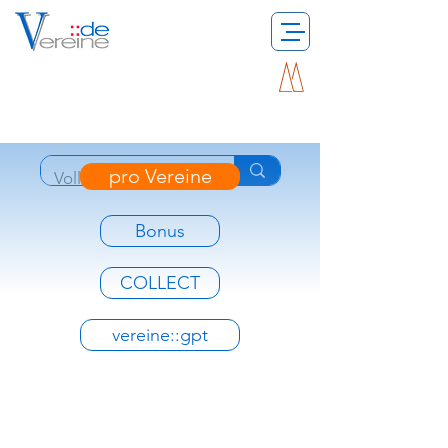
pro Vereine
Bonus
COLLECT
vereine::gpt